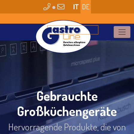
●
IT
DE
Gebrauchte
Großküchengeräte
Hervorragende Produkte, die von