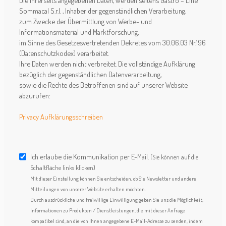
Die Ihrerseits angegebenen Daten, werden seitens Gastro – Line
Sommacal S.r.l. , Inhaber der gegenständlichen Verarbeitung,
zum Zwecke der Übermittlung von Werbe- und
Informationsmaterial und Marktforschung,
im Sinne des Gesetzesvertretenden Dekretes vom 30.06.03 Nr.196
(Datenschutzkodex) verarbeitet.
Ihre Daten werden nicht verbreitet. Die vollständige Aufklärung
bezüglich der gegenständlichen Datenverarbeitung,
sowie die Rechte des Betroffenen sind auf unserer Website
abzurufen:
Privacy Aufklärungsschreiben
Ich erlaube die Kommunikation per E-Mail.
(Sie können auf die
Schaltfläche links klicken)
Mit dieser Einstellung können Sie entscheiden, ob Sie Newsletter und andere
Mitteilungen von unserer Website erhalten möchten.
Durch ausdrückliche und freiwillige Einwilligung geben Sie uns die Möglichkeit,
Informationen zu Produkten / Dienstleistungen, die mit dieser Anfrage
kompatibel sind, an die von Ihnen angegebene E-Mail-Adresse zu senden, indem