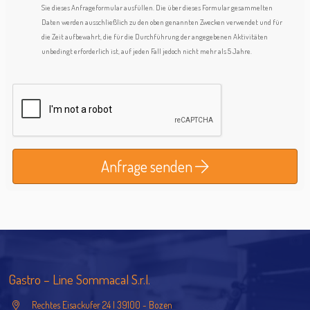
Sie dieses Anfrageformular ausfüllen. Die über dieses Formular gesammelten
Daten werden ausschließlich zu den oben genannten Zwecken verwendet und für
die Zeit aufbewahrt, die für die Durchführung der angegebenen Aktivitäten
unbedingt erforderlich ist, auf jeden Fall jedoch nicht mehr als 5 Jahre.
Anfrage senden
Gastro – Line Sommacal S.r.l.
Rechtes Eisackufer 24 | 39100 - Bozen