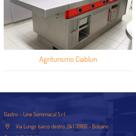
Agriturismo Ciablun
Gastro – Line Sommacal S.r.l.
Via Lungo Isarco destro, 24 | 39100 - Bolzano